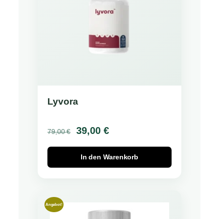
Lyvora
Ursprünglicher
Aktueller
39,00
€
79,00
€
Preis
Preis
In den Warenkorb
war:
ist:
79,00 €
39,00 €.
Angebot!