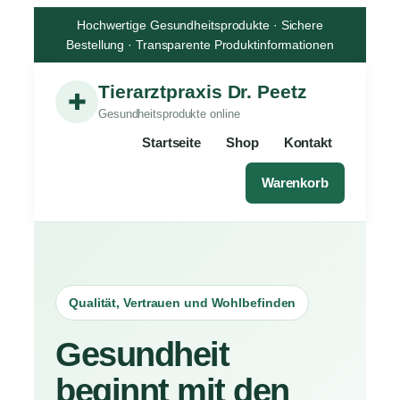
Zum
Hochwertige Gesundheitsprodukte · Sichere
Inhalt
Bestellung · Transparente Produktinformationen
springen
Tierarztpraxis Dr. Peetz
✚
Gesundheitsprodukte online
Startseite
Shop
Kontakt
Warenkorb
Qualität, Vertrauen und Wohlbefinden
Gesundheit
beginnt mit den