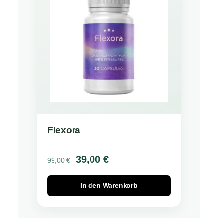
Flexora
Ursprünglicher
Aktueller
39,00
€
99,00
€
Preis
Preis
In den Warenkorb
war:
ist:
99,00 €
39,00 €.