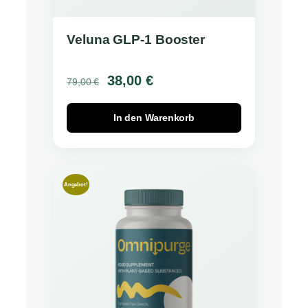
Veluna GLP-1 Booster
Ursprünglicher
Aktueller
38,00
€
79,00
€
Preis
Preis
In den Warenkorb
war:
ist:
79,00 €
38,00 €.
Angebot!